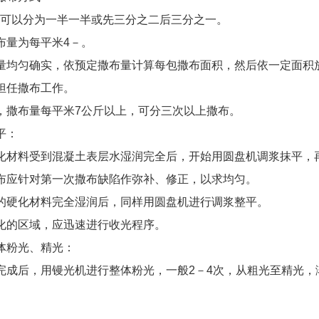
，可以分为一半一半或先三分之二后三分之一。
撒布量为每平米
4
－。
布量均匀确实，依预定撒布量计算每包撒布面积，然后依一定面
来担任撒布工作。
坪，撒布量每平米
7
公斤以上，可分三次以上撒布。
平：
硬化材料受到混凝土表层水湿润完全后，开始用圆盘机调浆抹平
撒布应针对第一次撒布缺陷作弥补、修正，以求均匀。
布的硬化材料完全湿润后，同样用圆盘机进行调浆整平。
硬化的区域，应迅速进行收光程序。
体粉光、精光：
平完成后，用镘光机进行整体粉光，一般
2
－
4
次，从粗光至精光，