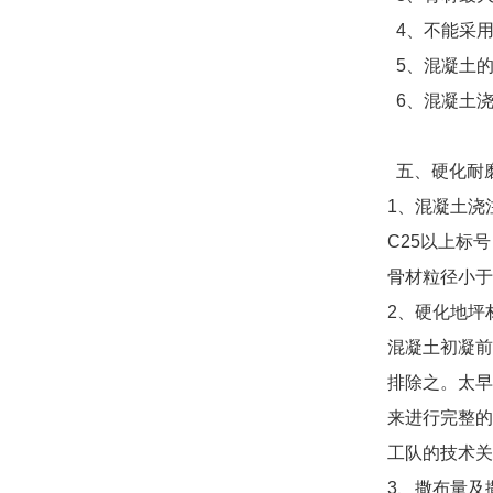
4、不能采
5、混凝土
6、混凝土
五、
硬化耐
1
、混凝土浇
C25
以上标号
骨材粒径小于
2、硬化地坪
混凝土初凝前
排除之。太早
来进行完整的
工队的技术
3、撒布量及