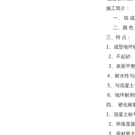
施工简介：
一、
组
成
二、颜
色
三、特
点：
1
、成型地坪
2
、不起砂
3
、表面平
4
、耐水性与
5
、与混凝土
6
、地坪耐用
四、
硬化耐
1
、混凝土标
2、坍落度
3、骨材最