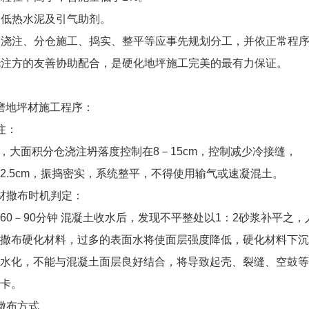
用低热水泥及引气助剂。
的浇注、分仓施工、捣实、整平等应事先规划分工，并依正常程
浇注方的友善协助配合，是硬化地坪施工完美的最有力保证。
磨地坪材施工程序：
注：
，大面积分仓浇注坍落度控制在
8
－
15cm
，控制减少冷接缝，
2.5cm
，振捣密实，系统整平，不得使用输气或速凝混土。
材撒布时机判定：
60
－
90
分钟
混凝土收水后，发现不平整处以
1
：
2
砂浆补平之，
撒布硬化材料，过多的表面水将使面层强度降低，硬化材料下沉
水化，不能与混凝土面层良好结合，将导致起壳、裂缝、空鼓等
关卡。
撒布方式