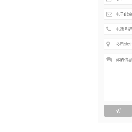




