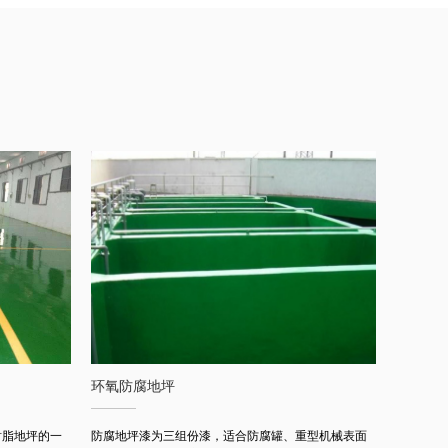
环氧防腐地坪
环氧彩
树脂地坪的一
防腐地坪漆为三组份漆，适合防腐罐、重型机械表面
自流平彩