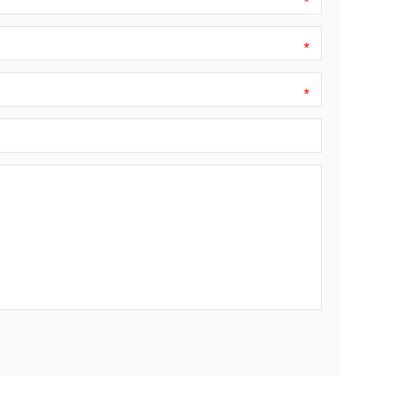
*
*
*