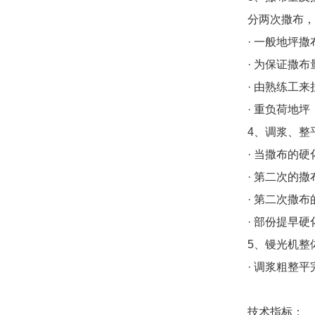
分两次撒布
· 一般地坪
· 为保证撒
· 由熟练工
· 重负荷地
4、调浆、整
· 当撒布的
· 第二次的
· 第二次撒
· 部份提早
5、镘光机整
· 调浆粗整
技术指标：