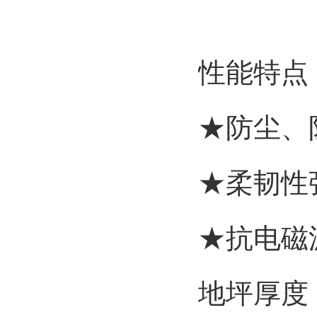
性能特点
★防尘、
★柔韧性
★抗电磁
地坪厚度：