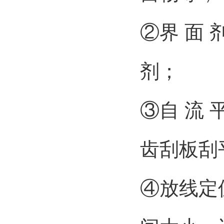
②界 面
剂；
③自 流
齿刮板刮
④放线定