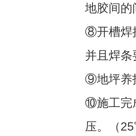
地胶间的间
⑧开槽焊
并且焊条
⑨地坪养
⑩施工完
压。（2