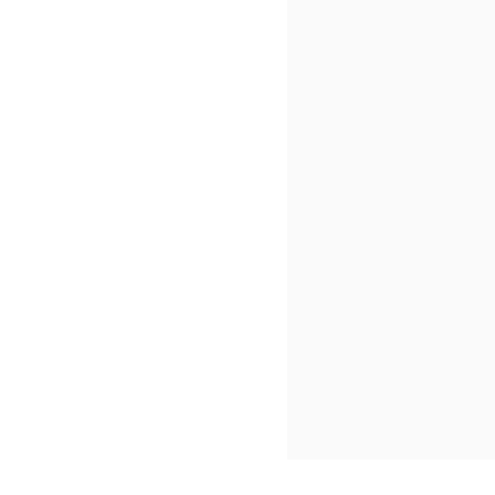



