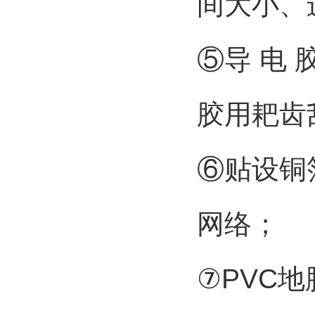
间大小、
⑤导 电
胶用耙齿
⑥贴设铜
网络；
⑦PVC